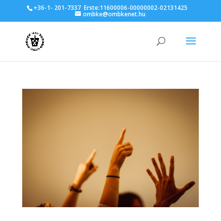
+36-1- 201-7337
Erste:11600006-00000002-02131425
ombke@ombkenet.hu