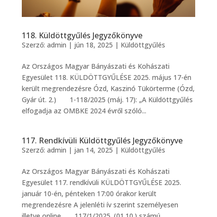
118. Küldöttgyűlés Jegyzőkönyve
Szerző:
admin
|
jún 18, 2025
|
Küldöttgyűlés
Az Országos Magyar Bányászati és Kohászati
Egyesület 118. KÜLDÖTTGYŰLÉSE 2025. május 17-én
került megrendezésre Ózd, Kaszinó Tükörterme (Ózd,
Gyár út. 2.) 1-118/2025 (máj. 17): „A Küldöttgyűlés
elfogadja az OMBKE 2024 évről szóló...
117. Rendkívüli Küldöttgyűlés Jegyzőkönyve
Szerző:
admin
|
jan 14, 2025
|
Küldöttgyűlés
Az Országos Magyar Bányászati és Kohászati
Egyesület 117. rendkívüli KÜLDÖTTGYŰLÉSE 2025.
január 10-én, pénteken 17:00 órakor került
megrendezésre A jelenléti ív szerint személyesen
illetve online 117/1/2025. (01.10.) számú