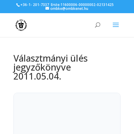
+36-1- 201-7337
Erste:11600006-00000002-02131425
ombke@ombkenet.hu
Választmányi ülés
jegyzőkönyve
2011.05.04.