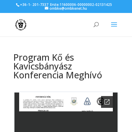
+36-1- 201-7337
Erste:11600006-00000002-02131425
ombke@ombkenet.hu
Program Kő és
Kavicsbányász
Konferencia Meghívó