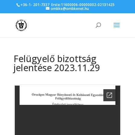
+36-1- 201-7337
Erste:11600006-00000002-02131425
ombke@ombkenet.hu
Felügyelő bizottság
jelentése 2023.11.29