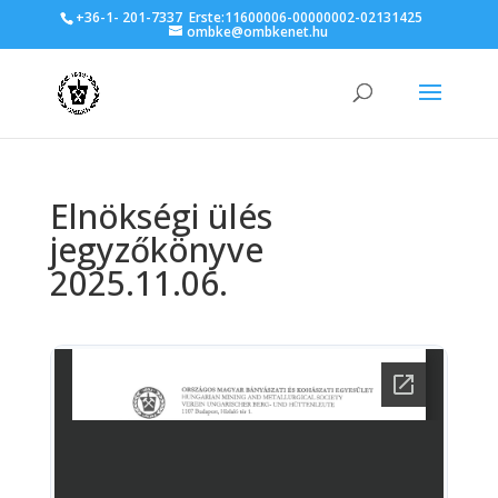
+36-1- 201-7337
Erste:11600006-00000002-02131425
ombke@ombkenet.hu
Elnökségi ülés
jegyzőkönyve
2025.11.06.