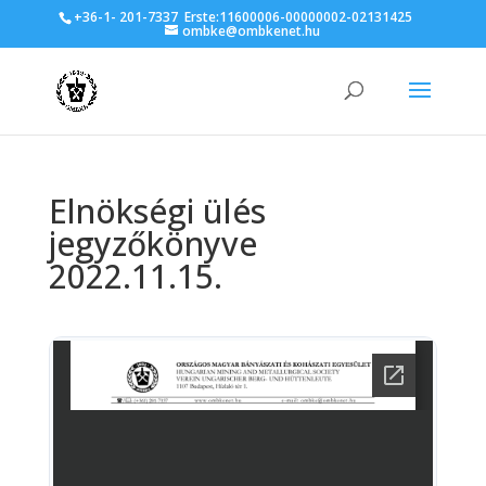
+36-1- 201-7337
Erste:11600006-00000002-02131425
ombke@ombkenet.hu
Elnökségi ülés
jegyzőkönyve
2022.11.15.