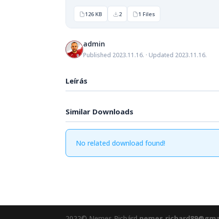
126 KB
2
1 Files
admin
Published 2023.11.16. · Updated 2023.11.16.
Leírás
Similar Downloads
No related download found!
2022© Nemes Richárd
nemes.richard89@gma