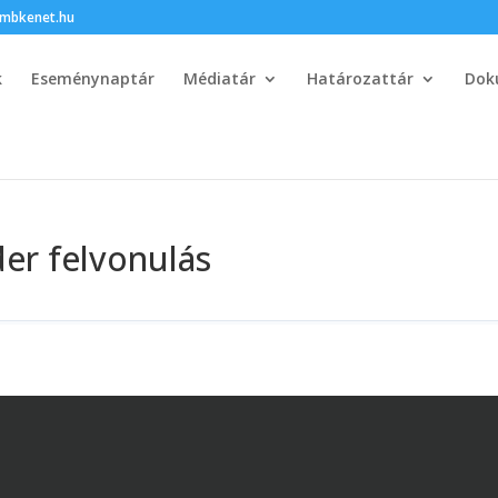
bkenet.hu
k
Eseménynaptár
Médiatár
Határozattár
Dok
er felvonulás