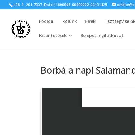
+36-1- 201-7337
Erste:11600006-00000002-02131425
ombke@om
Főoldal
Rólunk
Hírek
Tisztségviselő
Kitüntetések
Belépési nyilatkozat
Borbála napi Salamand