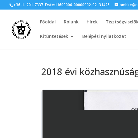
+36-1- 201-7337
Erste:11600006-00000002-02131425
ombke@om
Főoldal
Rólunk
Hírek
Tisztségviselő
Kitüntetések
Belépési nyilatkozat
2018 évi közhasznúság