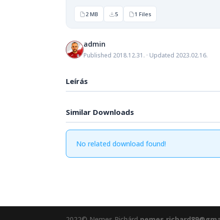
2 MB
5
1 Files
admin
Published 2018.12.31. · Updated 2023.02.16.
Leírás
Similar Downloads
No related download found!
2022© Nemes Richárd
nemes.richard89@gma