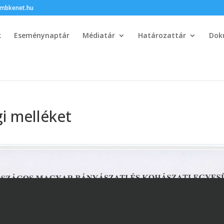
bkenet.hu
k
Eseménynaptár
Médiatár
Határozattár
Dok
i melléket