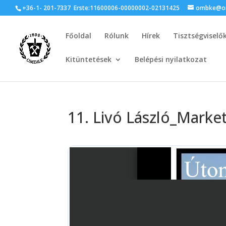
+36-1- 201-7337
Erste:11600006-00000002-02131425
ombke@om
Főoldal
Rólunk
Hírek
Tisztségviselő
Kitüntetések
Belépési nyilatkozat
11. Livó László_Marke