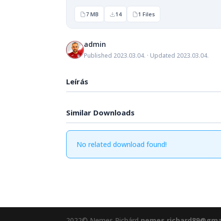
7 MB
14
1 Files
admin
Published 2023.03.04. · Updated 2023.03.04.
Leírás
Similar Downloads
No related download found!
2022© Nemes Richárd
nemes.richard89@gma