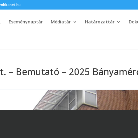
bkenet.hu
k
Eseménynaptár
Médiatár
Határozattár
Dok
ft. – Bemutató – 2025 Bányamér