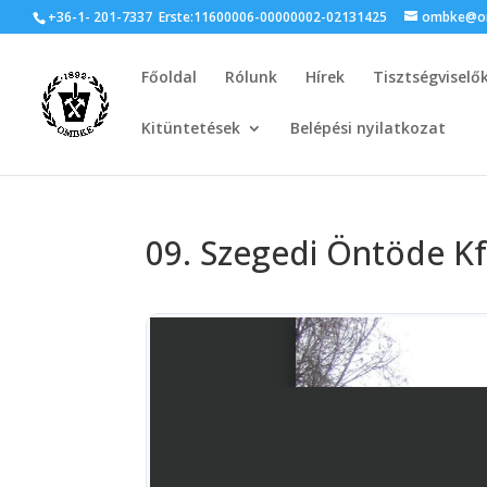
+36-1- 201-7337
Erste:11600006-00000002-02131425
ombke@om
Főoldal
Rólunk
Hírek
Tisztségviselő
Kitüntetések
Belépési nyilatkozat
09. Szegedi Öntöde K