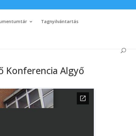
umentumtár
Tagnyilvántartás
ő Konferencia Algyő