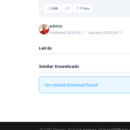
3 MB
1
1 Files
admin
Published 2025.06.17. · Updated 2025.06.17.
Leírás
Similar Downloads
No related download found!
2022© Nemes Richárd
nemes.richard89@gma