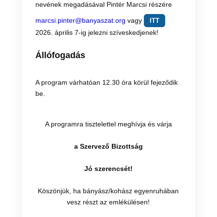
nevének megadásával Pintér Marcsi részére
marcsi.pinter@banyaszat.org
vagy
ITT
2026. április 7-ig jelezni szíveskedjenek!
Állófogadás
A program várhatóan 12.30 óra körül fejeződik
be.
A programra tisztelettel meghívja és várja
a Szervező Bizottság
Jó szerencsét!
Köszönjük, ha bányász/kohász egyenruhában
vesz részt az emlékülésen!