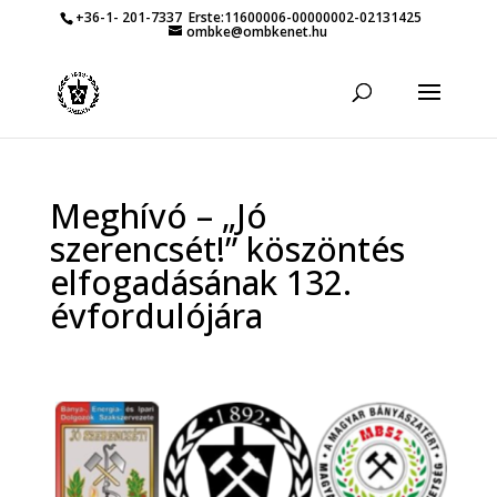
+36-1- 201-7337
Erste:11600006-00000002-02131425
ombke@ombkenet.hu
Meghívó – „Jó
szerencsét!” köszöntés
elfogadásának 132.
évfordulójára