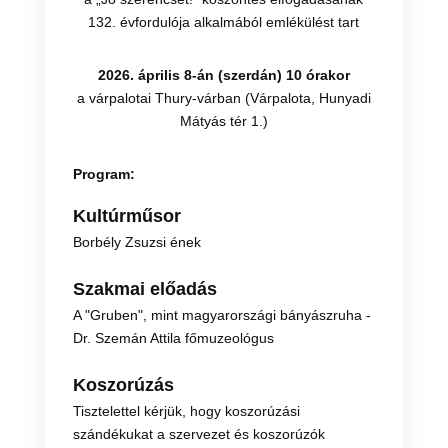
132. évfordulója alkalmából emlékülést tart
2026. április 8-án (szerdán) 10 órakor
a várpalotai Thury-várban (Várpalota, Hunyadi
Mátyás tér 1.)
Program:
Kultúrműsor
Borbély Zsuzsi ének
Szakmai előadás
A "Gruben", mint magyarországi bányászruha -
Dr. Szemán Attila főmuzeológus
Koszorúzás
Tisztelettel kérjük, hogy koszorúzási
szándékukat a szervezet és koszorúzók