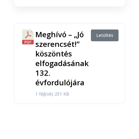
Meghívó – „Jó
Letöltés
szerencsét!”
köszöntés
elfogadásának
132.
évfordulójára
1 fájl(ok)
251 KB