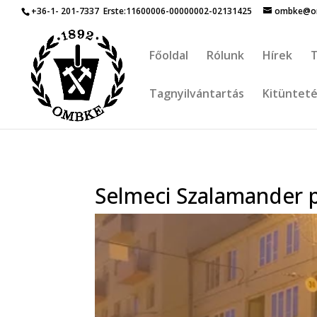
+36-1- 201-7337
Erste:11600006-00000002-02131425
ombke@om
Főoldal
Rólunk
Hírek
T
Tagnyilvántartás
Kitüntet
Selmeci Szalamander 