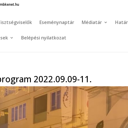
bkenet.hu
isztségviselők
Eseménynaptár
Médiatár
Határ
ések
Belépési nyilatkozat
program 2022.09.09-11.