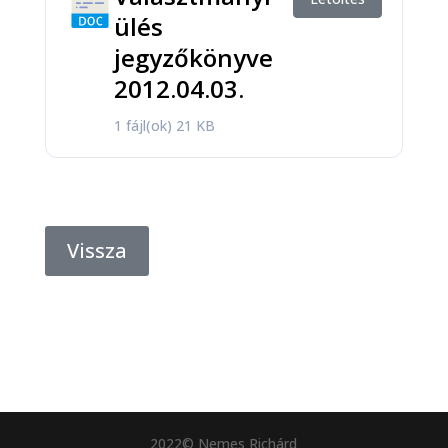
ülés
jegyzőkönyve
2012.04.03.
1 fájl(ok)
21 KB
Vissza
2022© Nemes Richárd