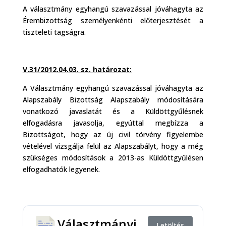
A választmány egyhangú szavazással jóváhagyta az
Érembizottság személyenkénti előterjesztését a
tiszteleti tagságra.
V.31/2012.04.03. sz. határozat:
A Választmány egyhangú szavazással jóváhagyta az
Alapszabály Bizottság Alapszabály módosítására
vonatkozó javaslatát és a Küldöttgyűlésnek
elfogadásra javasolja, egyúttal megbízza a
Bizottságot, hogy az új civil törvény figyelembe
vételével vizsgálja felül az Alapszabályt, hogy a még
szükséges módosítások a 2013-as Küldöttgyűlésen
elfogadhatók legyenek.
Választmányi
Letöltés