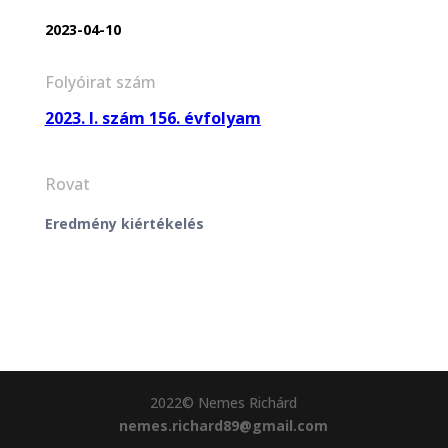
2023-04-10
Folyóirat szám
2023. I. szám 156. évfolyam
Rovat
Eredmény kiértékelés
2022© Nemes Richárd
nemes.richard89@gmail.com