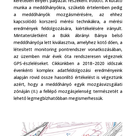
keretében elnyert pályázat részeként íródott. A kutató
munka a meddőhányókra, szűkebb értelemben pedig
a meddőhányók mozgásmérésére, az ehhez
kapcsolódó korszerű mérési technikákra, a mérési
eredmények feldolgozására, kiértékelésére irányult.
Mintaterületként a Bükk ábrányi Bánya belső
meddőhányója lett kiválasztva, amelyhez kötő dően, a
létesített monitoring pontrendszer vonatkozásában,
az üzemben már évek óta rendszeresen végeznek
GPS-észleléseket. Cikkünkben a 2018–2020 időszak
évenkénti komplex adatfeldolgozási eredményeink
alapján rövid össze hasonlító értékelést is végeztünk
azért, hogy a meddőhányó egyik mozgásvizsgálati
zónáján (II.) a fellépő mozgásjelenség természetét a
lehető legmegbízhatóbban megismerhessük.