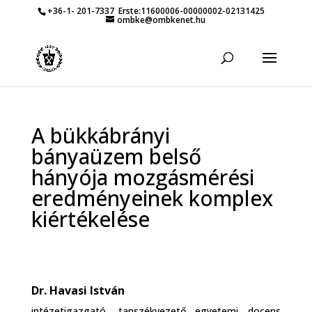
+36-1- 201-7337
Erste:11600006-00000002-02131425
ombke@ombkenet.hu
A bükkábrányi
bányaüzem belső
hányója mozgásmérési
eredményeinek komplex
kiértékelése
Dr. Havasi István
intézetigazgató, tanszékvezető egyetemi docens