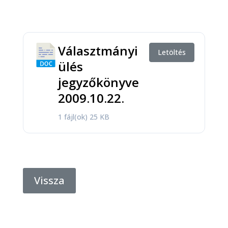
Választmányi
Letöltés
ülés
jegyzőkönyve
2009.10.22.
1 fájl(ok)
25 KB
Vissza