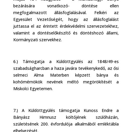
bezárására vonatkozó- döntése ellen
megfogalmazott állásfoglalásával. Felkéri az
Egyesület Vezetőségét, hogy az állásfoglalást
juttassa el az érintett érdekvédelmi szervezetekhez,
valamint a döntéselőkészítő és döntéshozó állami,
Kormányzati szervekhez.
6.) Támogatja a Küldöttgyülés az 1848/49-es
szabadságharcban a haza javára tevékenykedő, az ősi
selmeci Alma Materben képzett bánya és
kohómérnökök nevének méltó megörökítését a
Miskolci Egyetemen.
7.) A Küldöttgyülés támogatja Kunoss Endre a
Bányász Himnusz költőjének szülőházán,
születésének 200. évfordulója alkalmából emléktábla
elhelyezését.