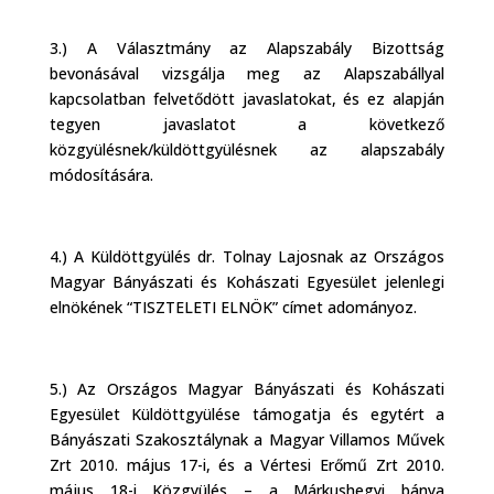
3.) A Választmány az Alapszabály Bizottság
bevonásával vizsgálja meg az Alapszabállyal
kapcsolatban felvetődött javaslatokat, és ez alapján
tegyen javaslatot a következő
közgyülésnek/küldöttgyülésnek az alapszabály
módosítására.
4.) A Küldöttgyülés dr. Tolnay Lajosnak az Országos
Magyar Bányászati és Kohászati Egyesület jelenlegi
elnökének “TISZTELETI ELNÖK” címet adományoz.
5.) Az Országos Magyar Bányászati és Kohászati
Egyesület Küldöttgyülése támogatja és egytért a
Bányászati Szakosztálynak a Magyar Villamos Művek
Zrt 2010. május 17-i, és a Vértesi Erőmű Zrt 2010.
május 18-i Közgyülés – a Márkushegyi bánya