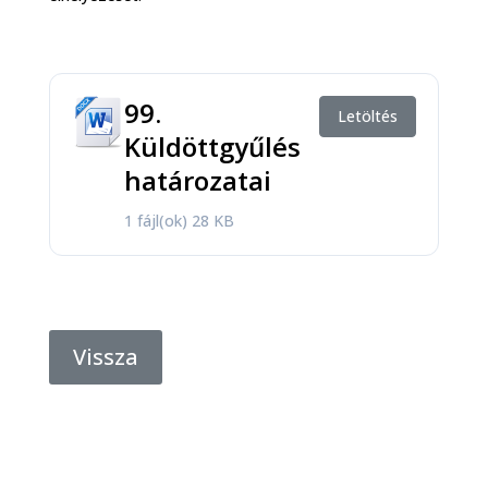
99.
Letöltés
Küldöttgyűlés
határozatai
1 fájl(ok)
28 KB
Vissza