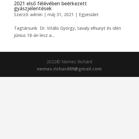
2021 első félévében beérkezett
gyászjelentések
Szerző:
admin
|
máj 31, 2021
|
Egyesület
Tagtársunk Dr. Vitális György, tavaly elhunyt és idén
június 18-án lesz a...
2022© Nemes Richárd
nemes.richard89@gmail.com