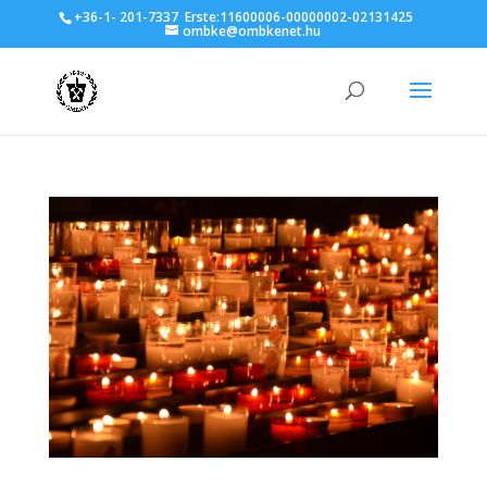
+36-1- 201-7337
Erste:11600006-00000002-02131425
ombke@ombkenet.hu