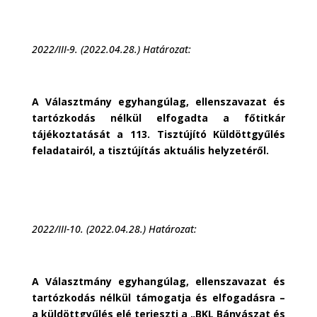
2022/III-9. (2022.04.28.) Határozat:
A Választmány egyhangúlag, ellenszavazat és
tartózkodás nélkül elfogadta a főtitkár
tájékoztatását a 113. Tisztújító Küldöttgyűlés
feladatairól, a tisztújítás aktuális helyzetéről.
2022/III-10. (2022.04.28.) Határozat:
A Választmány egyhangúlag, ellenszavazat és
tartózkodás nélkül támogatja és elfogadásra –
a küldöttgyűlés elé terjeszti a „BKL Bányászat és