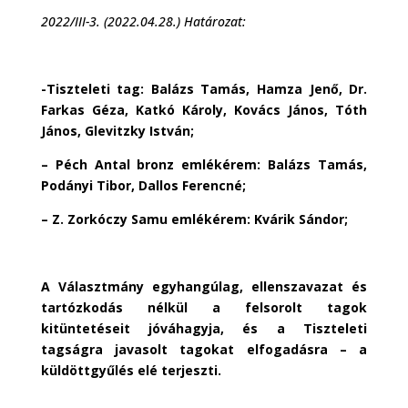
2022/III-3. (2022.04.28.) Határozat:
-Tiszteleti tag: Balázs Tamás, Hamza Jenő, Dr.
Farkas Géza, Katkó Károly, Kovács János, Tóth
János, Glevitzky István;
– Péch Antal bronz emlékérem: Balázs Tamás,
Podányi Tibor, Dallos Ferencné;
– Z. Zorkóczy Samu emlékérem: Kvárik Sándor;
A Választmány egyhangúlag, ellenszavazat és
tartózkodás nélkül a felsorolt tagok
kitüntetéseit jóváhagyja, és a Tiszteleti
tagságra javasolt tagokat elfogadásra – a
küldöttgyűlés elé terjeszti.