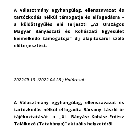
A Választmány egyhangúlag, ellenszavazat és
tartózkodás nélkül támogatja és elfogadásra –
a küldöttgyűlés elé terjeszti „Az Országos
Magyar Bányászati és Kohászati Egyesület
kiemelkedő támogatója” díj alapításáról szóló
előterjesztést.
2022/III-13. (2022.04.28.) Határozat:
A Választmány egyhangúlag, ellenszavazat és
tartózkodás nélkül elfogadta Bársony László úr
tájékoztatását a „XI. Bányász-Kohász-Erdész
Találkozó (Tatabánya)” aktuális helyzetéről.