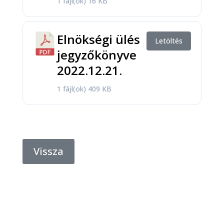
1 fájl(ok)
16 KB
Elnökségi ülés
Letöltés
jegyzőkönyve
2022.12.21.
1 fájl(ok)
409 KB
Vissza